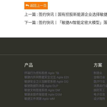
返回上一页
上一篇 : 签约快讯丨国有控股新能源企业选择
下一篇 : 签约快讯丨「敏捷AI智能定密大模型
产品
方案
终端行为感知系统 Agile TB
制造业
敏捷内外网数据安全交互 Agile EDI
金融行业
敏捷安全卫士加解密系统 Agile DG
医疗行业
敏捷数据防泄漏 Agile DLP
消费品行
敏捷文档管理系统 Agile DM
国防军工
敏捷桌面终端管理 Agile DSM
电子信息
敏捷文件溯源 Agile WM
设计院所