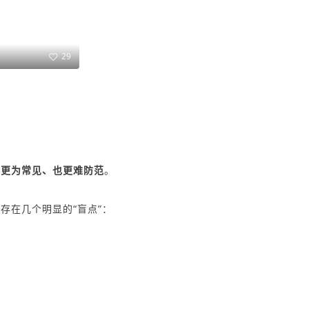
29
得更为常见、也更难防范
。
存在几个明显的“盲点”：