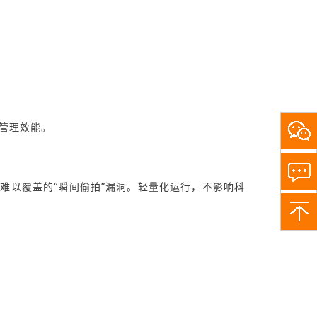
管理效能。
关
注
敏
捷
小
难以覆盖的“瞬间偷拍”漏洞。轻量化运行，不影响科
助
手，
了
解
更
多