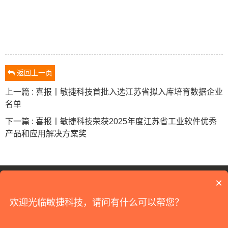
返回上一页
上一篇 : 喜报丨敏捷科技首批入选江苏省拟入库培育数据企业
名单
下一篇 : 喜报丨敏捷科技荣获2025年度江苏省工业软件优秀
产品和应用解决方案奖
18120179909
×
©2026 All Rights Reserved
江苏敏捷科技
版权所有
欢迎光临敏捷科技，请问有什么可以帮您？
苏州工业园区汀兰巷183号沙湖软件园12栋
苏ICP备09070733号-1
网站建设
：
逗点科技