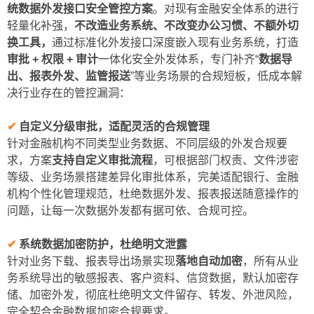
统数据外发接口安全管控方案
。对现有金融安全体系的进行
轻量化补强，
不改造业务系统、不改变办公习惯、不额外切
换工具，
通过标准化外发接口深度嵌入现有业务系统，打造
审批 + 权限 + 审计
一体化安全外发体系，专门补齐“
数据导
出、报表外发、监管报送
”等业务场景的合规短板，低成本解
决行业存在的管控漏洞：
✔
自定义分级审批，适配灵活的合规管理
针对金融机构不同类型业务数据、不同层级的外发合规要
求，方案
支持自定义审批流程
，可根据部门权责、文件涉密
等级、业务场景搭建差异化审批体系，完美适配银行、金融
机构个性化管理规范，杜绝数据外发、报表报送随意操作的
问题，让每一次数据外发都有据可依、合规可控。
✔
系统数据加密防护，杜绝明文泄露
针对业务下载、报表导出场景实现
落地自动加密
，所有从业
务系统导出的敏感报表、客户资料、信贷数据，默认加密存
储、加密外发，彻底杜绝明文文件留存、转发、外泄风险，
完全契合金融数据加密合规要求。