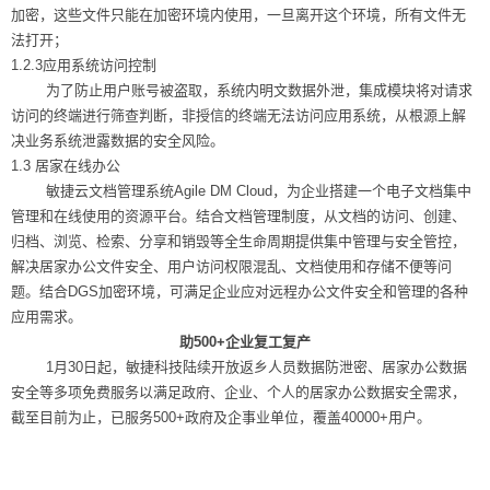
加密，这些文件只能在加密环境内使用，一旦离开这个环境，所有文件无
法打开；
1.2.3应用系统访问控制
为了防止用户账号被盗取，系统内明文数据外泄，集成模块将对请求
访问的终端进行筛查判断，非授信的终端无法访问应用系统，从根源上解
决业务系统泄露数据的安全风险。
1.3 居家在线办公
敏捷云文档管理系统
Agile DM Cloud
，为企业搭建一个电子文档集中
管理和在线使用的资源平台。结合文档管理制度，从文档的访问、创建、
归档、浏览、检索、分享和销毁等全生命周期提供集中管理与安全管控，
解决居家办公文件安全、用户访问权限混乱、文档使用和存储不便等问
题。结合
DGS
加密环境，可满足企业应对远程办公文件安全和管理的各种
应用需求。
助
500+
企业复工复产
1月
30
日起，敏捷科技陆续开放返乡人员数据防泄密、居家办公数据
安全等多项免费服务以满足政府、企业、个人的居家办公数据安全需求，
截至目前为止，已服务
500+
政府及企事业单位，覆盖
40000+
用户。