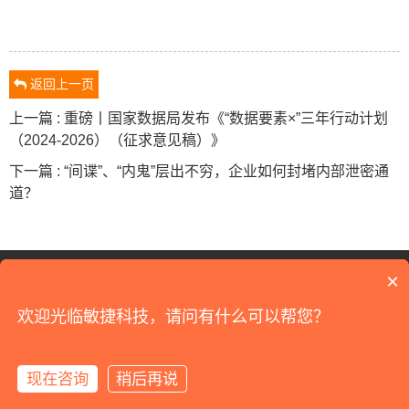
返回上一页
上一篇 : 重磅丨国家数据局发布《“数据要素×”三年行动计划
（2024-2026）（征求意见稿）》
下一篇 : “间谍”、“内鬼”层出不穷，企业如何封堵内部泄密通
道？
18120179909
×
©2026 All Rights Reserved
江苏敏捷科技
版权所有
欢迎光临敏捷科技，请问有什么可以帮您？
苏州工业园区汀兰巷183号沙湖软件园12栋
苏ICP备09070733号-1
网站建设
：
逗点科技
现在咨询
稍后再说