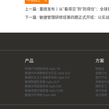
返回上一页
上一篇 : 重磅发布丨从"看得见"到"防得住"：全
下一篇 : 敏捷管理研修班第四期正式开班：以实
产品
方案
终端行为感知系统 Agile TB
制造业
敏捷内外网数据安全交互 Agile EDI
金融行业
敏捷安全卫士加解密系统 Agile DG
医疗行业
敏捷数据防泄漏 Agile DLP
消费品行
敏捷文档管理系统 Agile DM
国防军工
敏捷桌面终端管理 Agile DSM
电子信息
敏捷文件溯源 Agile WM
设计院所