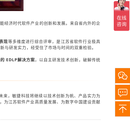
智能经济时代软件产业的创新和发展。来自省内外的企
表现
等多维度进行综合评审，是江苏省软件行业极具
创新与研发实力，经受住了市场与时间的双重检验。
 EDLP解决方案
，以自主研发技术创新，破解传统
关
注
敏
捷
未来，敏捷科技将继续以技术创新为帆、产品实力为
小
全，为江苏软件产业高质量发展、为数字中国建设贡献
助
手，
了
解
更
多