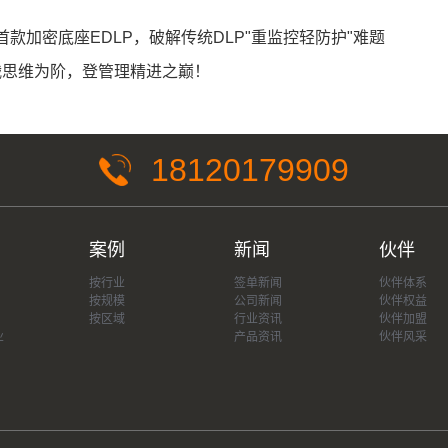
球首款加密底座EDLP，破解传统DLP"重监控轻防护"难题
战思维为阶，登管理精进之巅！
18120179909
案例
新闻
伙伴
按行业
签单新闻
伙伴体系
按规模
公司新闻
伙伴权益
按区域
行业资讯
伙伴加盟
业
产品资讯
伙伴风采