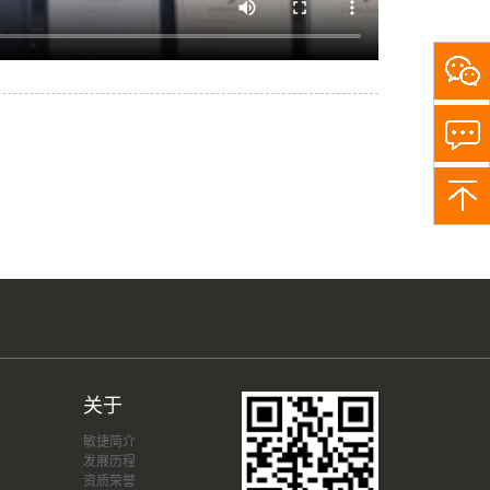
关
注
敏
捷
小
助
手，
了
解
更
多
关于
敏捷简介
发展历程
资质荣誉