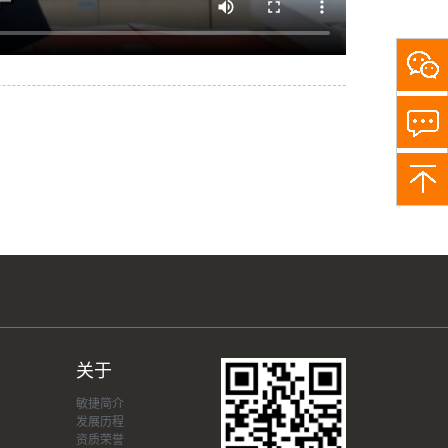
关
注
敏
捷
小
助
手，
了
解
更
多
关于
敏捷简介
发展历程
资质荣誉