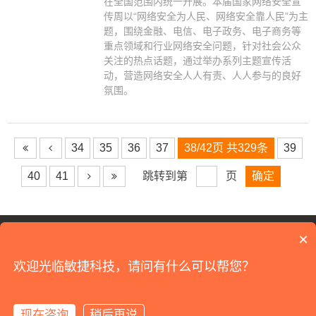
在全国范围内统一开展。本届国家网络安全宣
传周以“网络安全为人民、网络安全靠人民”为主
题，围绕金融、电信、电子政务、电子商务等
重点领域和行业网络安全问题，针对社会公众
关注的热点话题，通过举办系列主题宣传活
动，营造网络安全人人有责、人人参与的良好
氛围。
34
35
36
37
38/42页 共329条
39
40
41
跳转到第
页
18120179909
×
©2026 All Rights Reserved
江苏敏捷科技
版权所有
欢迎光临敏捷科技，请问有什么可以帮您？
苏州工业园区汀兰巷183号沙湖软件园12栋
苏ICP备09070733号-1
网站建设
：
逗点科技
现在咨询
稍后再说