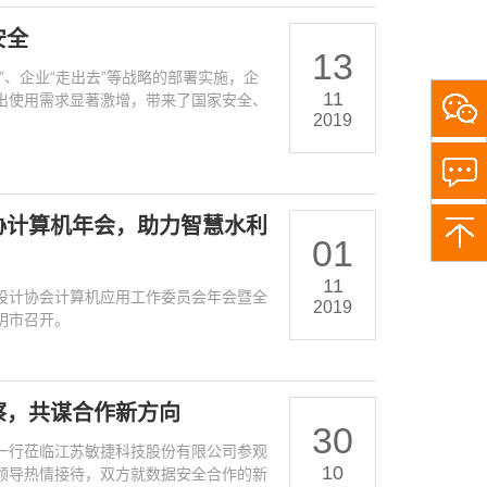
安全
13
”、企业“走出去”等战略的部署实施，企
11
出使用需求显著激增，带来了国家安全、
关
2019
注
敏
捷
小
助
协计算机年会，助力智慧水利
手，
01
了
解
11
更
电勘测设计协会计算机应用工作委员会年会暨全
2019
多
明市召开。
察，共谋合作新方向
30
一行莅临江苏敏捷科技股份有限公司参观
10
领导热情接待，双方就数据安全合作的新