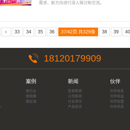
需求、新方向进行深入探讨和交流。
33
34
35
36
37/42页 共329条
38
39
4
18120179909
案例
新闻
伙伴
按行业
签单新闻
伙伴体系
按规模
公司新闻
伙伴权益
按区域
行业资讯
伙伴加盟
业
产品资讯
伙伴风采